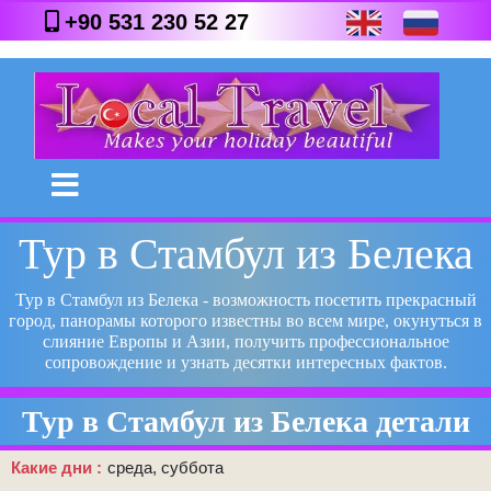
+90 531 230 52 27
Тур в Стамбул из Белека
Тур в Стамбул из Белека - возможность посетить прекрасный
город, панорамы которого известны во всем мире, окунуться в
слияние Европы и Азии, получить профессиональное
сопровождение и узнать десятки интересных фактов.
Тур в Стамбул из Белека детали
Какие дни
среда, суббота