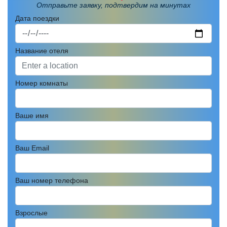
Отправьте заявку, подтвердим на минутах
Дата поездки
Название отеля
Номер комнаты
Ваше имя
Ваш Email
Ваш номер телефона
Взрослые