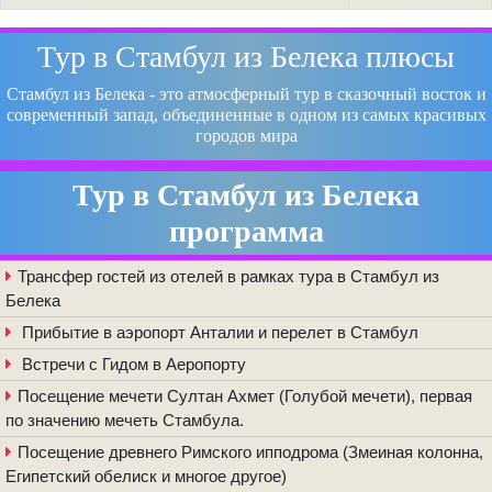
Тур в Стамбул из Белека плюсы
Стамбул из Белека - это атмосферный тур в сказочный восток и
современный запад, объединенные в одном из самых красивых
городов мира
Тур в Стамбул из Белека
программа
Трансфер гостей из отелей в рамках тура в Стамбул из
Белека
Прибытие в аэропорт Анталии и перелет в Стамбул
Встречи с Гидом в Аеропорту
Посещение мечети Султан Ахмет (Голубой мечети), первая
по значению мечеть Стамбула.
Посещение древнего Римского ипподрома (Змеиная колонна,
Египетский обелиск и многое другое)